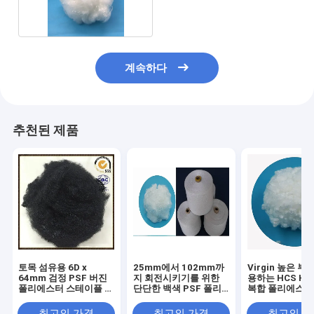
패딩
계속하다
추천된 제품
토목 섬유용 6D x
25mm에서 102mm까
Virgin 높은 부
64mm 검정 PSF 버진
지 회전시키기를 위한
용하는 HCS HC
폴리에스터 스테이플 섬
단단한 백색 PSF 폴리
복합 폴리에스터
유
에스테 요소 섬유 1.5D
충전물
최고의 가격
최고의 가격
최고의 