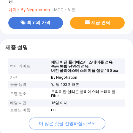
딩
가격：By Negotiation
MOQ：6 톤
최고의 가격
지금 연락
제품 설명
,
패딩 버진 폴리에스터 스테이플 섬유
하이 라이트
,
중공 복합 난연성 섬유
버진 폴리에스터 스테이플 섬유 15Dtex
가격
By Negotiation
공급 능력
일 당 100 미터톤
무의미한 실리콘 폴리에스터 스테이플
모델 번호
Fibe
배달 시간
15일 이내
브랜드 이름
HH
더 많은 것을 전망하십시오