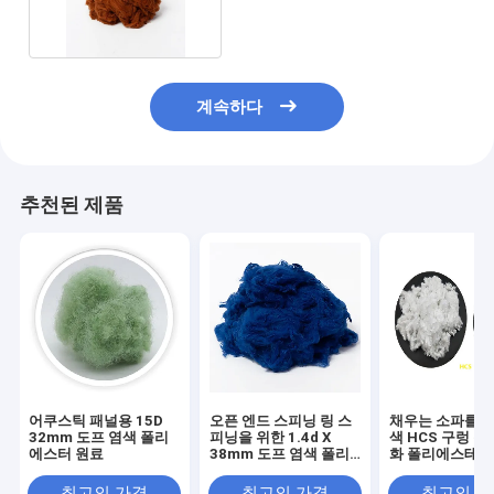
테 털실 원료
계속하다
추천된 제품
어쿠스틱 패널용 15D
오픈 엔드 스피닝 링 스
채우는 소파를 위
32mm 도프 염색 폴리
피닝을 위한 1.4d X
색 HCS 구렁 복
에스터 원료
38mm 도프 염색 폴리
화 폴리에스테 
에스터
최고의 가격
최고의 가격
최고의 