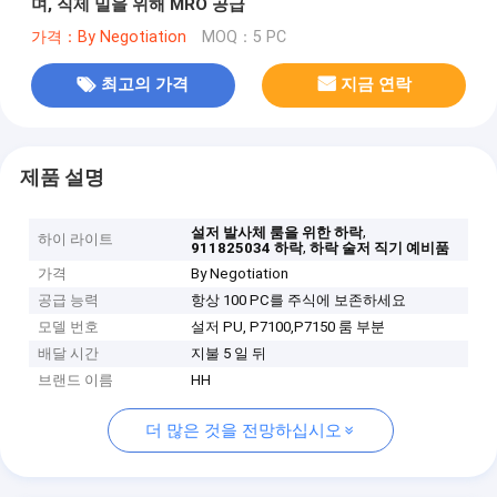
며, 직제 밀을 위해 MRO 공급
가격：By Negotiation
MOQ：5 PC
최고의 가격
지금 연락
제품 설명
,
설저 발사체 룸을 위한 하락
하이 라이트
,
911825034 하락
하락 술저 직기 예비품
가격
By Negotiation
공급 능력
항상 100 PC를 주식에 보존하세요
모델 번호
설저 PU, P7100,P7150 룸 부분
배달 시간
지불 5 일 뒤
브랜드 이름
HH
더 많은 것을 전망하십시오