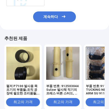
계속하다
추천된 제품
펄저 P7100 발사용 목
부품 번호: 912503044
부품 번호:9111
조기의 부품들;조직 공
Sulzer 발사체 직기의
TUCKING NEE
장에 필요한 조리품들;
프레스 버튼 스터드, 제
ARM SU 91115
부품 번호 911 406
직 공장용 MRO 공급품
SELVEAGE ROD
913, 911 306 861
Sulzer loom 
최고의 가격
최고의 가격
최고의 
기 Lomm 부품